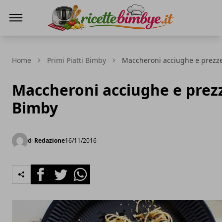
Ricette Bimby E...
Home
Primi Piatti Bimby
Maccheroni acciughe e prezz
Maccheroni acciughe e pre
Bimby
di
Redazione
16/11/2016
Facebook
Twitter
Whatsapp