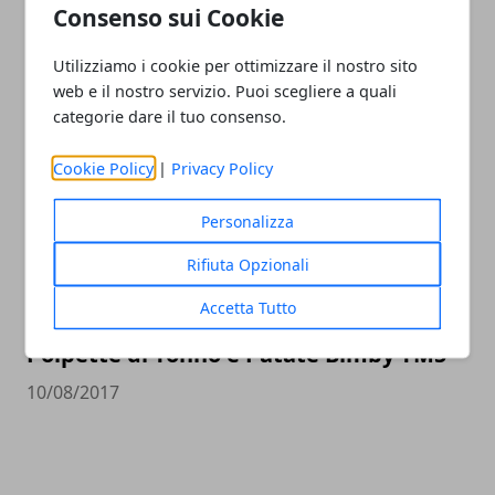
Consenso sui Cookie
Utilizziamo i cookie per ottimizzare il nostro sito
Come cucinare la pasta con il Bimby
web e il nostro servizio. Puoi scegliere a quali
27/02/2018
categorie dare il tuo consenso.
Cookie Policy
|
Privacy Policy
Personalizza
Rifiuta Opzionali
Accetta Tutto
Polpette di Tonno e Patate Bimby TM5
10/08/2017