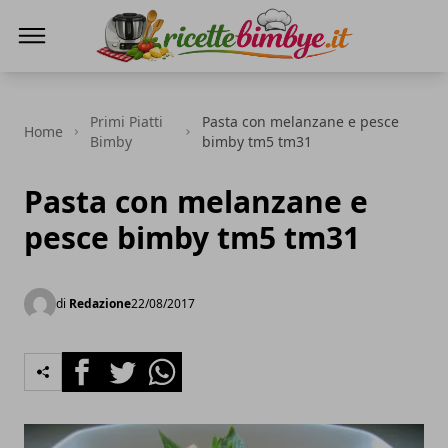
Ricette Bimby E...
Primi Piatti
Pasta con melanzane e pesce
Home
Bimby
bimby tm5 tm31
Pasta con melanzane e
pesce bimby tm5 tm31
di
Redazione
22/08/2017
Facebook
Twitter
Whatsapp