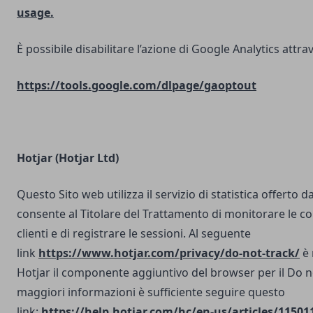
usage.
È possibile disabilitare l’azione di Google Analytics attrav
https://tools.google.com/dlpage/gaoptout
Hotjar (Hotjar Ltd)
Questo Sito web utilizza il servizio di statistica offerto d
consente al Titolare del Trattamento di monitorare le co
clienti e di registrare le sessioni. Al seguente
link
https://www.hotjar.com/privacy/do-not-track/
è 
Hotjar il componente aggiuntivo del browser per il Do n
maggiori informazioni è sufficiente seguire questo
link:
https://help.hotjar.com/hc/en-us/articles/11501