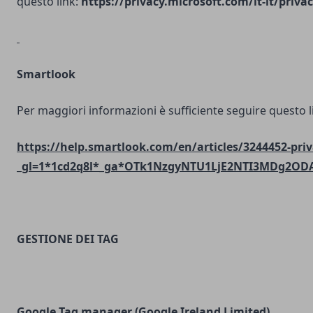
questo link:
https://privacy.microsoft.com/it-it/priv
Smartlook
Per maggiori informazioni è sufficiente seguire questo l
https://help.smartlook.com/en/articles/3244452-priv
_gl=1*1cd2q8l*_ga*OTk1NzgyNTU1LjE2NTI3MDg2O
GESTIONE DEI TAG
Google Tag manager (Google Ireland Limited)