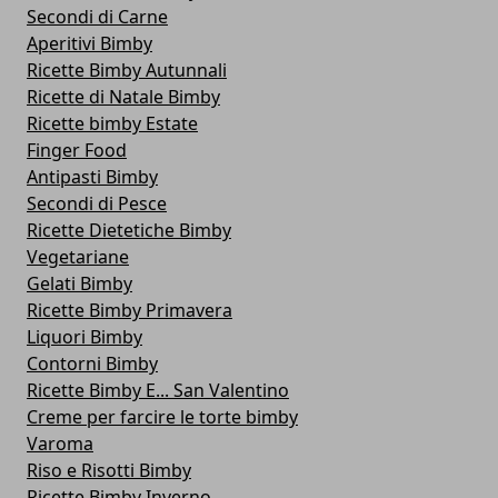
Secondi di Carne
Aperitivi Bimby
Ricette Bimby Autunnali
Ricette di Natale Bimby
Ricette bimby Estate
Finger Food
Antipasti Bimby
Secondi di Pesce
Ricette Dietetiche Bimby
Vegetariane
Gelati Bimby
Ricette Bimby Primavera
Liquori Bimby
Contorni Bimby
Ricette Bimby E... San Valentino
Creme per farcire le torte bimby
Varoma
Riso e Risotti Bimby
Ricette Bimby Inverno