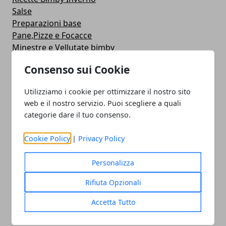
Salse
Preparazioni base
Pane,Pizze e Focacce
Minestre e Vellutate bimby
Ricette senza Glutine
Consenso sui Cookie
Biscotti Bimby
Halloween
Utilizziamo i cookie per ottimizzare il nostro sito
Marmellate bimby
web e il nostro servizio. Puoi scegliere a quali
Secondi di Verdure
categorie dare il tuo consenso.
Bevande Bimby
Marmellate e Conserve
Cookie Policy
|
Privacy Policy
Prime Pappe Bimby
Pasta fresca fatta in casa Bimby
Personalizza
Ricette di Carnevale bimby
Ricette di Pasqua Bimby
Rifiuta Opzionali
Bevande e Liquori
Accetta Tutto
Salate
Conserve