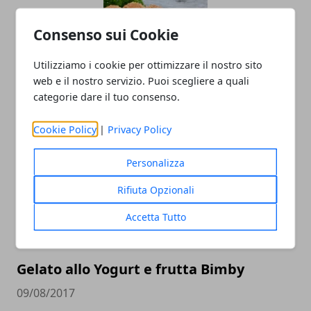
Consenso sui Cookie
Utilizziamo i cookie per ottimizzare il nostro sito
web e il nostro servizio. Puoi scegliere a quali
Polpette di Tonno e Patate Bimby TM5
categorie dare il tuo consenso.
10/08/2017
Cookie Policy
|
Privacy Policy
Personalizza
Rifiuta Opzionali
Accetta Tutto
Gelato allo Yogurt e frutta Bimby
09/08/2017