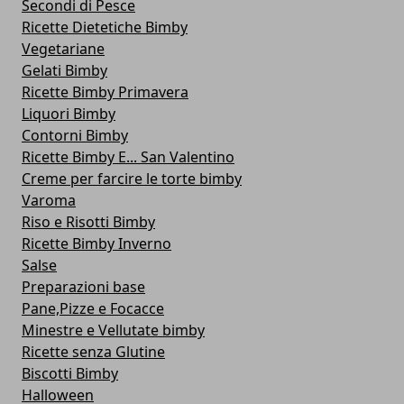
Secondi di Pesce
Ricette Dietetiche Bimby
Vegetariane
Gelati Bimby
Ricette Bimby Primavera
Liquori Bimby
Contorni Bimby
Ricette Bimby E... San Valentino
Creme per farcire le torte bimby
Varoma
Riso e Risotti Bimby
Ricette Bimby Inverno
Salse
Preparazioni base
Pane,Pizze e Focacce
Minestre e Vellutate bimby
Ricette senza Glutine
Biscotti Bimby
Halloween