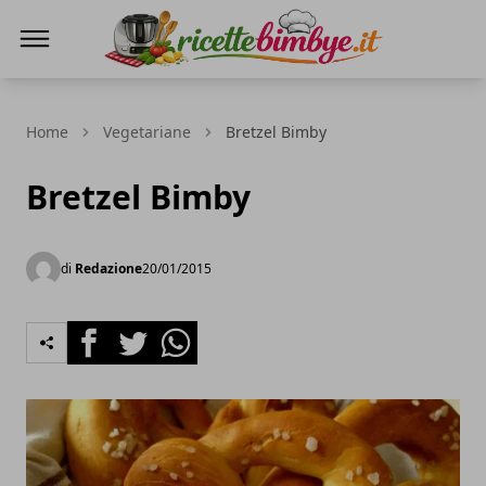
Ricette Bimby E...
Home
Vegetariane
Bretzel Bimby
Bretzel Bimby
di
Redazione
20/01/2015
Facebook
Twitter
Whatsapp