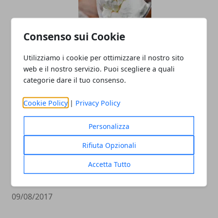
Consenso sui Cookie
Gelato allo Yogurt e frutta Bimby
Utilizziamo i cookie per ottimizzare il nostro sito
web e il nostro servizio. Puoi scegliere a quali
09/08/2017
categorie dare il tuo consenso.
Cookie Policy
|
Privacy Policy
Personalizza
Rifiuta Opzionali
Accetta Tutto
Granita Verde Bimby
09/08/2017