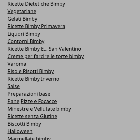
Ricette Dietetiche Bimby
Vegetariane
Gelati Bimby
Ricette Bimby Primavera
Liquori Bimby
Contorni Bimby
Ricette Bimby E... San Valentino
Creme per farcire le torte bimby
Varoma
Riso e Risotti Bimby
Ricette Bimby Inverno
Salse
Preparazioni base
Pane,Pizze e Focacce
Minestre e Vellutate bimby
Ricette senza Glutine
Biscotti Bimby
Halloween
Marmellate bimby