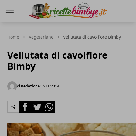
Ricette Bimby E...
Home
Vegetariane
Vellutata di cavolfiore Bimby
Vellutata di cavolfiore
Bimby
di
Redazione
17/11/2014
Facebook
Twitter
Whatsapp