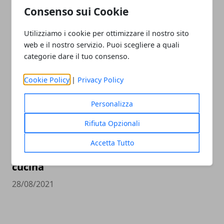
Consenso sui Cookie
Torta Camilla alle Carote: la ricetta
completa con il bimby
Utilizziamo i cookie per ottimizzare il nostro sito
13/09/2021
web e il nostro servizio. Puoi scegliere a quali
categorie dare il tuo consenso.
Cookie Policy
|
Privacy Policy
Personalizza
Rifiuta Opzionali
Accetta Tutto
I migliori dolci da fare con un robot da
cucina
28/08/2021