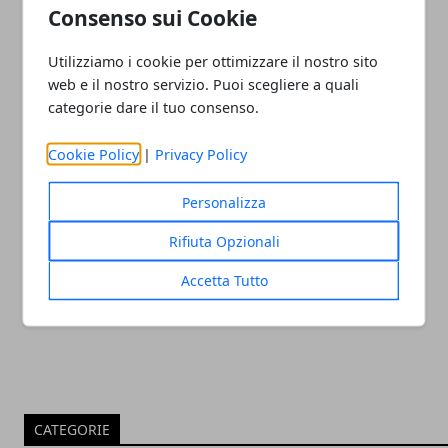
13/09/2021
Consenso sui Cookie
Utilizziamo i cookie per ottimizzare il nostro sito
web e il nostro servizio. Puoi scegliere a quali
categorie dare il tuo consenso.
Cookie Policy
|
Privacy Policy
Personalizza
I migliori dolci da fare con un robot da
Rifiuta Opzionali
cucina
Accetta Tutto
28/08/2021
CATEGORIE