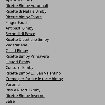
Aperitivi Bimby
Ricette Bimby Autunnali
Ricette di Natale Bimby
Ricette bimby Estate
Finger Food
Antipasti Bimby
Secondi di Pesce
Ricette Dietetiche Bimby
Vegetariane
Gelati Bimby
Ricette Bimby Primavera
Liquori Bimby
Contorni Bimby
Ricette Bimby E... San Valentino
Creme per farcire le torte bimby
Varoma
Riso e Risotti Bimby
Ricette Bimby Inverno
Salse