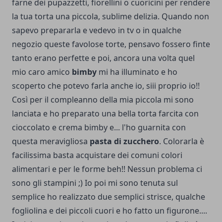
farne dei pupazzetti, fiorellini o cuoricini per rendere
la tua torta una piccola, sublime delizia. Quando non
sapevo prepararla e vedevo in tv o in qualche
negozio queste favolose torte, pensavo fossero finte
tanto erano perfette e poi, ancora una volta quel
mio caro amico
bimby
mi ha illuminato e ho
scoperto che potevo farla anche io, siii proprio io!!
Così per il compleanno della mia piccola mi sono
lanciata e ho preparato una bella torta farcita con
cioccolato e
crema bimby
e... l'ho guarnita con
questa meravigliosa
pasta di zucchero
. Colorarla è
facilissima basta acquistare dei comuni colori
alimentari e per le forme beh!! Nessun problema ci
sono gli stampini ;) Io poi mi sono tenuta sul
semplice ho realizzato due semplici strisce, qualche
fogliolina e dei piccoli cuori e ho fatto un figurone....