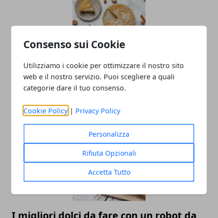
Consenso sui Cookie
Utilizziamo i cookie per ottimizzare il nostro sito
web e il nostro servizio. Puoi scegliere a quali
Torta Camilla alle Carote: la ricetta
categorie dare il tuo consenso.
completa con il bimby
13/09/2021
Cookie Policy
|
Privacy Policy
Personalizza
Rifiuta Opzionali
Accetta Tutto
I migliori dolci da fare con un robot da