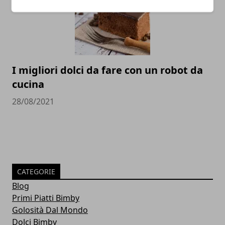
I migliori dolci da fare con un robot da
cucina
28/08/2021
CATEGORIE
Blog
Primi Piatti Bimby
Golosità Dal Mondo
Dolci Bimby