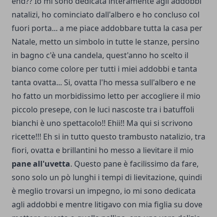
end?? Io mi sono dedicata interamente agli addobbi
natalizi, ho cominciato dall'albero e ho concluso col
fuori porta... a me piace addobbare tutta la casa per
Natale, metto un simbolo in tutte le stanze, persino
in bagno c'è una candela, quest'anno ho scelto il
bianco come colore per tutti i miei addobbi e tanta
tanta ovatta... Si, ovatta l'ho messa sull'albero e ne
ho fatto un morbidissimo letto per accogliere il mio
piccolo presepe, con le luci nascoste tra i batuffoli
bianchi è uno spettacolo!! Ehii!! Ma qui si scrivono
ricette!!! Eh si in tutto questo trambusto natalizio, tra
fiori, ovatta e brillantini ho messo a lievitare il mio
pane all'uvetta
. Questo pane è facilissimo da fare,
sono solo un pò lunghi i tempi di lievitazione, quindi
è meglio trovarsi un impegno, io mi sono dedicata
agli addobbi e mentre litigavo con mia figlia su dove