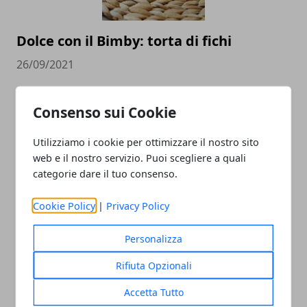
Dolce con il Bimby: torta di fichi
26/09/2021
Consenso sui Cookie
Utilizziamo i cookie per ottimizzare il nostro sito
web e il nostro servizio. Puoi scegliere a quali
categorie dare il tuo consenso.
Cookie Policy
|
Privacy Policy
Torta Camilla alle Carote: la ricetta
completa con il bimby
Personalizza
13/09/2021
Rifiuta Opzionali
Accetta Tutto