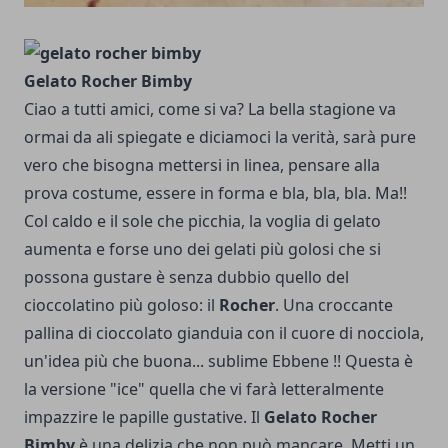
Gelato Rocher Bimby
Ciao a tutti amici, come si va? La bella stagione va
ormai da ali spiegate e diciamoci la verità, sarà pure
vero che bisogna mettersi in linea, pensare alla
prova costume, essere in forma e bla, bla, bla. Ma!!
Col caldo e il sole che picchia, la voglia di gelato
aumenta e forse uno dei gelati più golosi che si
possona gustare è senza dubbio quello del
cioccolatino più goloso: il
Rocher
. Una croccante
pallina di cioccolato gianduia con il cuore di nocciola,
un'idea più che buona... sublime Ebbene !! Questa è
la versione "ice" quella che vi farà letteralmente
impazzire le papille gustative. Il
Gelato Rocher
Bimby
è una delizia che non può mancare. Metti un