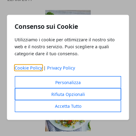
Consenso sui Cookie
Utilizziamo i cookie per ottimizzare il nostro sito
web e il nostro servizio. Puoi scegliere a quali
categorie dare il tuo consenso.
Polpette di Tonno e Patate Bimby TM5
Cookie Policy
|
Privacy Policy
10/08/2017
Personalizza
Rifiuta Opzionali
Accetta Tutto