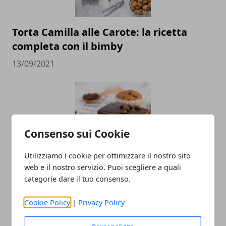
Torta Camilla alle Carote: la ricetta
completa con il bimby
13/09/2021
Consenso sui Cookie
Utilizziamo i cookie per ottimizzare il nostro sito
web e il nostro servizio. Puoi scegliere a quali
I migliori dolci da fare con un robot da
categorie dare il tuo consenso.
cucina
Cookie Policy
|
Privacy Policy
28/08/2021