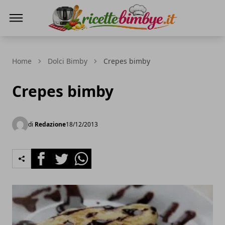
Ricette Bimby E...
Home
Dolci Bimby
Crepes bimby
Crepes bimby
di
Redazione
18/12/2013
Facebook
Twitter
Whatsapp