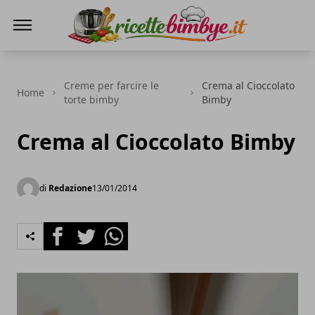
Ricette Bimby E...
Creme per farcire le
Crema al Cioccolato
Home
torte bimby
Bimby
Crema al Cioccolato Bimby
di
Redazione
13/01/2014
Facebook
Twitter
Whatsapp