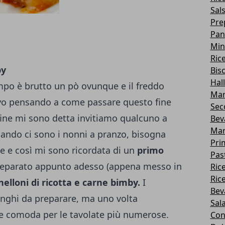
Sal
Pre
Pan
Min
Ric
by
Bis
Hal
mpo è brutto un pò ovunque e il freddo
Mar
tavo pensando a come passare questo fine
Sec
 fine mi sono detta invitiamo qualcuno a
Bev
Mar
ando ci sono i nonni a pranzo, bisogna
Pri
le e così mi sono ricordata di un
primo
Pas
reparato appunto adesso (appena messo in
Ric
Ric
nelloni di ricotta e carne bimby.
I
Bev
unghi da preparare, ma uno volta
Sal
ne comoda per le tavolate più numerose.
Con