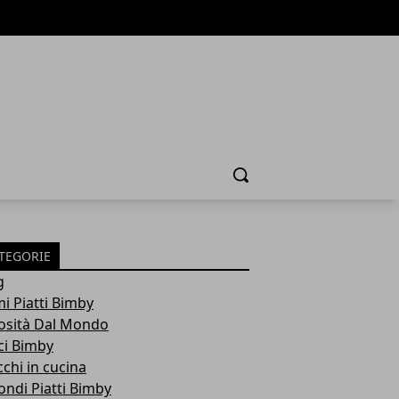
Cerca
TEGORIE
g
mi Piatti Bimby
osità Dal Mondo
ci Bimby
cchi in cucina
ondi Piatti Bimby