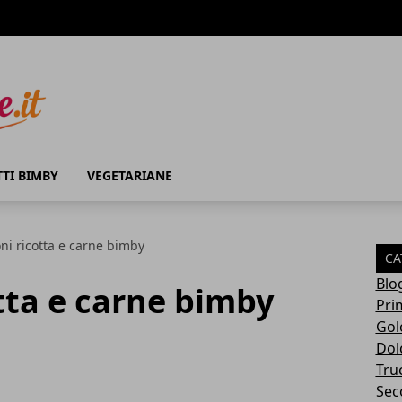
TTI BIMBY
VEGETARIANE
ni ricotta e carne bimby
CA
Blo
tta e carne bimby
Pri
Gol
Dol
Tru
Sec