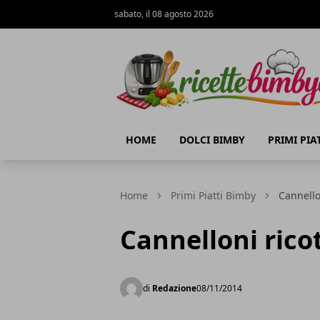
sabato, il 08 agosto 2026
Ricette Bimby E...
HOME
DOLCI BIMBY
PRIMI PIA
Home
Primi Piatti Bimby
Cannello
Cannelloni rico
di
Redazione
08/11/2014