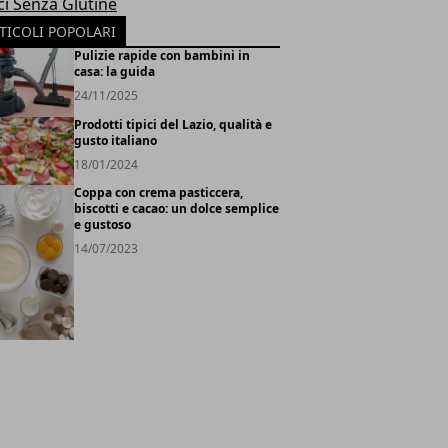
ci Senza Glutine
TICOLI POPOLARI
Pulizie rapide con bambini in
casa: la guida
24/11/2025
Prodotti tipici del Lazio, qualità e
gusto italiano
18/01/2024
Coppa con crema pasticcera,
biscotti e cacao: un dolce semplice
e gustoso
14/07/2023