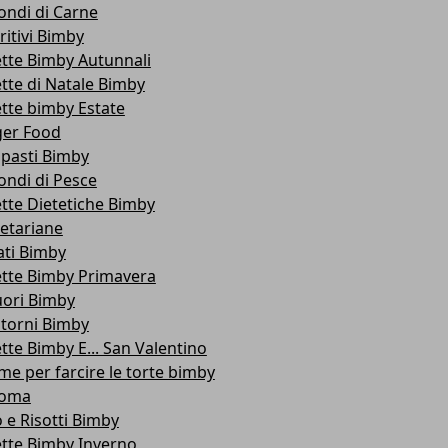
ondi di Carne
ritivi Bimby
ette Bimby Autunnali
ette di Natale Bimby
ette bimby Estate
ger Food
ipasti Bimby
ondi di Pesce
ette Dietetiche Bimby
etariane
ati Bimby
ette Bimby Primavera
uori Bimby
torni Bimby
ette Bimby E... San Valentino
me per farcire le torte bimby
roma
o e Risotti Bimby
ette Bimby Inverno