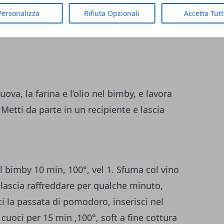
Personalizza
Rifiuta Opzionali
Accetta Tut
 uova, la farina e l’olio nel bimby, e lavora
Metti da parte in un recipiente e lascia
el bimby 10 min, 100°, vel 1. Sfuma col vino
e,lascia raffreddare per qualche minuto,
i la passata di pomodoro, inserisci nel
 cuoci per 15 min ,100°, soft a fine cottura