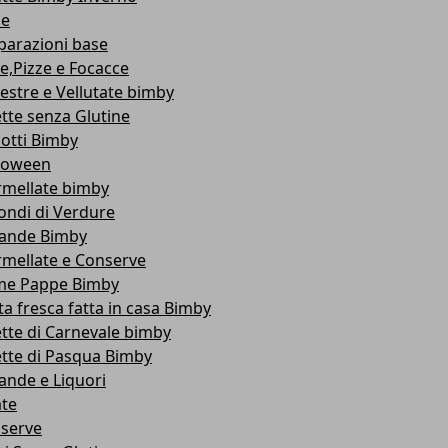
se
parazioni base
e,Pizze e Focacce
estre e Vellutate bimby
ette senza Glutine
cotti Bimby
loween
mellate bimby
ondi di Verdure
ande Bimby
mellate e Conserve
me Pappe Bimby
ta fresca fatta in casa Bimby
ette di Carnevale bimby
ette di Pasqua Bimby
ande e Liquori
ate
serve