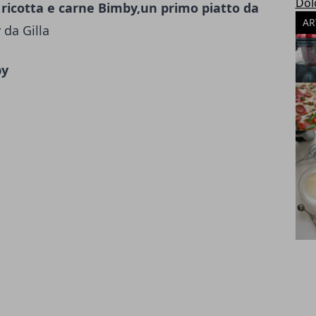
Dol
 ricotta e carne Bimby,un primo piatto da
AR
 da Gilla
by