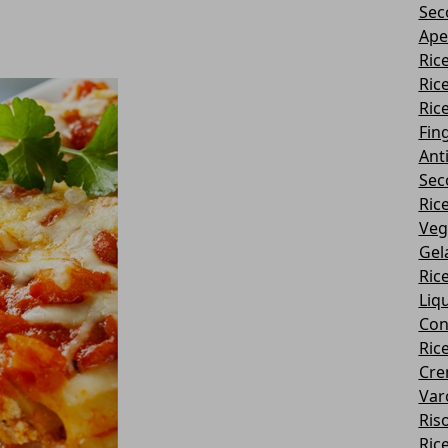
Sec
Ape
Ric
Ric
Ric
Fin
Ant
Sec
Ric
Veg
Gel
Ric
Liq
Con
Ric
Cre
Va
Ris
Ric