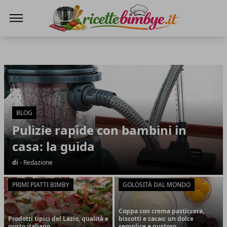
Ricette Bimby E...
Ricette Bimby E...
Articoli in Evidenza
BLOG
Pulizie rapide con bambini in
casa: la guida
di
- Redazione
PRIMI PIATTI BIMBY
GOLOSITÀ DAL MONDO
Coppa con crema pasticcera,
Prodotti tipici del Lazio, qualità e
biscotti e cacao: un dolce
gusto italiano
semplice e gustoso