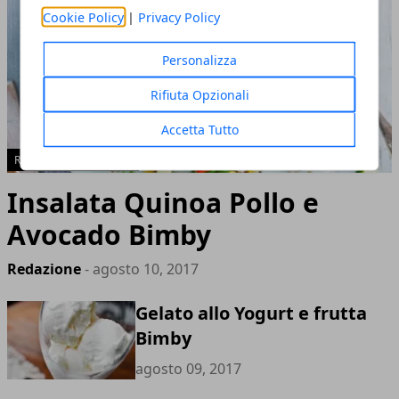
Cookie Policy
|
Privacy Policy
Personalizza
Rifiuta Opzionali
Accetta Tutto
RICETTE BIMBY ESTATE
Insalata Quinoa Pollo e
Avocado Bimby
Redazione
- agosto 10, 2017
Gelato allo Yogurt e frutta
Bimby
agosto 09, 2017